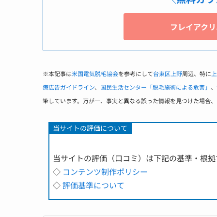
フレイアクリ
※本記事は
米国電気脱毛協会
を参考にして
台東区上野
周辺、特に
上
療広告ガイドライン
、
国民生活センター「脱毛施術による危害」
、
筆しています。万が一、事実と異なる誤った情報を見つけた場合、
当サイトの評価について
当サイトの評価（口コミ）は下記の基準・根拠
◇
コンテンツ制作ポリシー
◇
評価基準について