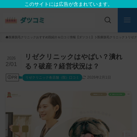
このサイトには広告が含まれています。
医療脱毛クリニックおすすめ院紹介＆口コミ情報【ダツコミ】
医療脱毛クリニック
リゼク
リゼクリニックはやばい？潰れ
2026
2/01
る？破産？経営状況は？
PR
2026年2月1日
リゼクリニック各店舗（院）口コミ