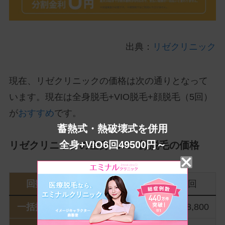
出典：
リゼクリニック
現在、リゼクリニックの価格は次の通りとなって
います。現在は
全身脱毛+VIO脱毛+顔脱毛（5回）
が
おすすめ
です。
蓄熱式・熱破壊式を併用
全身+VIO6回49500円～
リゼクリニックの全身+VIO+顔脱毛の価格
回数
5回
7回
9回
一括払い
¥144,800
¥199,800
¥248,800