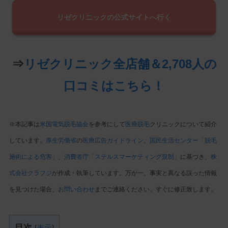
リゼクリニックの公式サイトへ行く
⇒
リゼクリニック全店舗＆2,708人の
口コミはこちら！
※本記事は
米国電気脱毛協会
を参考にして
医療脱毛
クリニックについて紹介
しています。
厚生労働省
の
医療広告ガイドライン
、
国民生活センター「脱毛
施術による危害」
、
消費者庁「ステルスマーケティング規制」
に基づき、
株
式会社クラフジ
が作成・執筆しています。万が一、事実と異なる誤った情報
を見つけた場合、
お問い合わせ
までご連絡ください。すぐに修正致します。
目次
[
表示
]