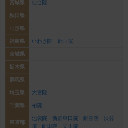
宮城県
仙台院
秋田県
山形県
福島県
いわき院
郡山院
茨城県
栃木県
群馬県
埼玉県
大宮院
千葉県
柏院
池袋院
新宿東口院
銀座院
渋谷
東京都
院
町田院
立川院