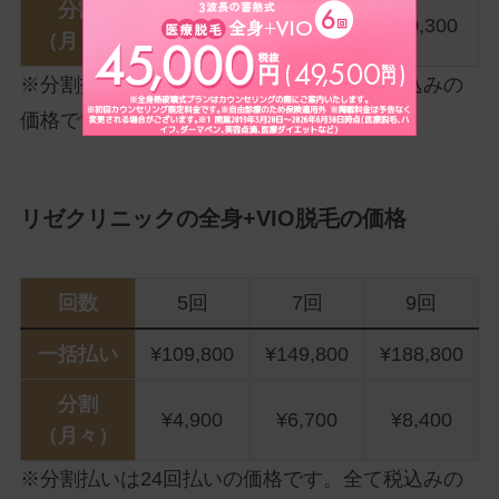
分割
¥6,000
¥8,300
¥10,300
（月々）
※分割払いは24回払いの価格です。全て税込みの
価格です。
※24回まで分割金利¥0！
リゼクリニックの全身+VIO脱毛の価格
回数
5回
7回
9回
一括払い
¥109,800
¥149,800
¥188,800
分割
¥4,900
¥6,700
¥8,400
（月々）
※分割払いは24回払いの価格です。全て税込みの