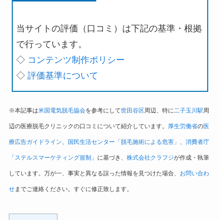
当サイトの評価（口コミ）は下記の基準・根拠
で行っています。
◇
コンテンツ制作ポリシー
◇
評価基準について
※本記事は
米国電気脱毛協会
を参考にして
世田谷区
周辺、特に
二子玉川駅
周
辺の医療脱毛クリニックの口コミについて紹介しています。
厚生労働省
の
医
療広告ガイドライン
、
国民生活センター「脱毛施術による危害」
、
消費者庁
「ステルスマーケティング規制」
に基づき、
株式会社クラフジ
が作成・執筆
しています。万が一、事実と異なる誤った情報を見つけた場合、
お問い合わ
せ
までご連絡ください。すぐに修正致します。