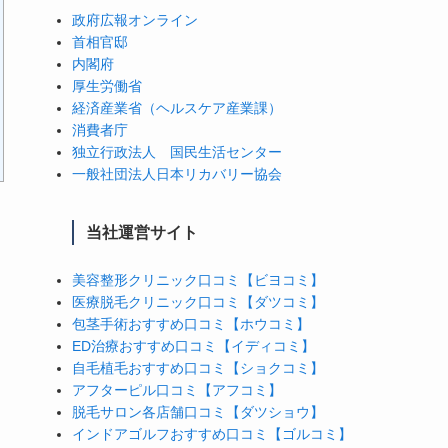
政府広報オンライン
首相官邸
内閣府
厚生労働省
経済産業省（ヘルスケア産業課）
消費者庁
独立行政法人 国民生活センター
一般社団法人日本リカバリー協会
当社運営サイト
美容整形クリニック口コミ【ビヨコミ】
医療脱毛クリニック口コミ【ダツコミ】
包茎手術おすすめ口コミ【ホウコミ】
ED治療おすすめ口コミ【イディコミ】
自毛植毛おすすめ口コミ【ショクコミ】
アフターピル口コミ【アフコミ】
脱毛サロン各店舗口コミ【ダツショウ】
インドアゴルフおすすめ口コミ【ゴルコミ】