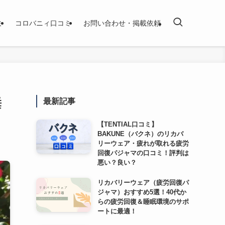
ミ
コロバニィ口コミ
お問い合わせ・掲載依頼
睡
最新記事
【TENTIAL口コミ】
BAKUNE（バクネ）のリカバ
リーウェア・疲れが取れる疲労
回復パジャマの口コミ！評判は
悪い？良い？
リカバリーウェア（疲労回復パ
ジャマ）おすすめ5選！40代か
らの疲労回復＆睡眠環境のサポ
ートに最適！