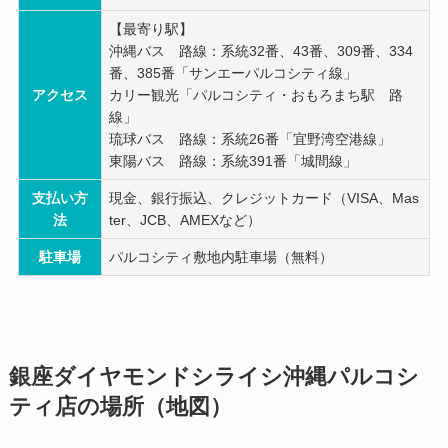
【最寄り駅】
沖縄バス 路線：系統32番、43番、309番、334
番、385番「サンエーパルコシティ線」
アクセス
カリー観光「パルコシティ・おもろまち駅 路
線」
琉球バス 路線：系統26番「宜野湾空港線」
東陽バス 路線：系統391番「城間線」
支払い方
現金、銀行振込、クレジットカード（VISA、Mas
法
ter、JCB、AMEXなど）
駐車場
パルコシティ敷地内駐車場（無料）
銀座ダイヤモンドシライシ沖縄パルコシ
ティ店の場所（地図）