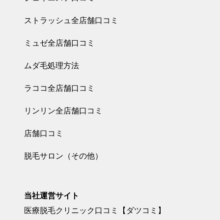
ミュゼ全店舗口
店舗）
ストラッシュ全店舗口コミ
コミ
ミュゼ全店舗口コミ
2025.06.01
ミュゼはやば
ムダ毛処理方法
い？ミュゼの
口コミ＆レビ
ラココ全店舗口コミ
ミュゼ全店舗口
ューまとめ！
脱毛サロン
リンリン全店舗口コミ
コミ
「ミュゼプラ
チナム」のレ
店舗口コミ
2025.06.01
ビュー＆評価
ミュゼの閉店
脱毛サロン（その他）
の真実とは？
店舗一覧【202
【各店舗口コ
5年最新版】
ミ一覧】
ミュゼ全店舗口
当社運営サイト
コミ
医療脱毛クリニック口コミ【ダツコミ】