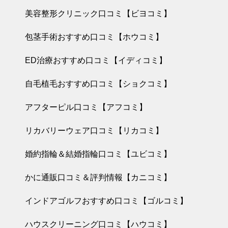
2025.03.21
美容整形クリニック口コミ【ビヨコミ】
ミュゼが全店
舗の一時休業
包茎手術おすすめ口コミ【ホウコミ】
を発表
ミュゼ全店舗口
ED治療おすすめ口コミ【イディコミ】
コミ
自毛植毛おすすめ口コミ【ショクコミ】
2025.02.01
アフターピル口コミ【アフコミ】
ミュゼ（ミュ
ゼプラチナ
リカバリーウェア口コミ【リカコミ】
ム）キャンペ
ミュゼ全店舗口
ーンの過去一
婚約指輪＆結婚指輪口コミ【ユビコミ】
覧（2013年～
コミ
かに通販口コミ＆評判情報【カニコミ】
2025年全掲
載）
2024.11.04
インドアゴルフおすすめ口コミ【ゴルコミ】
ミュゼの顔脱
毛の効果は？
ハウスクリーニング口コミ【ハウコミ】