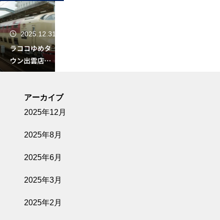
2025.12.31
ラココゆめタ
ウン出雲店の
口コミの真
店舗口コミ
実！ルミクス
脱毛サロン ラ
アーカイブ
ココゆめタウ
2025年12月
ン出雲店のレ
2025.12.31
ビュー＆評判
2025年8月
ラココ高崎オ
ーパ店の口コ
2025年6月
ミの真実！ル
ミュゼ全店舗口
ミクス脱毛サ
2025年3月
ロン ラココ高
コミ
崎オーパ店の
2025年2月
レビュー＆評
2025.08.18