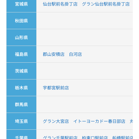
宮城県
仙台駅前名掛丁店
グラン仙台駅前名掛丁店
秋田県
山形県
福島県
郡山安積店
白河店
茨城県
栃木県
宇都宮駅前店
群馬県
埼玉県
グラン大宮店
イトーヨーカドー春日部店
丸広
千葉県
グラン千葉駅前店
柏東口駅前店
船橋駅前店