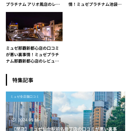
プラチナム アリオ鳳店のレビ
情！ミュゼプラチナム池袋東
ュー＆評判
口駅前店（池袋南口店）のレ
ビュー＆評判
ミュゼ那覇新都心店の口コミ
が悪い裏事情！ミュゼプラチ
ナム那覇新都心店のレビュー
＆評判
特集記事
ミュゼ全店舗口コミ
2024.05.16
【閉店】ミュゼ仙台駅前名掛丁店の口コミが悪い裏事