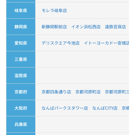
岐阜県
モレラ岐阜店
静岡県
新静岡駅前店
イオン浜松西店
遠鉄百貨店
愛知県
デリスクエア今池店
イトーヨーカドー安城店
三重県
滋賀県
京都府
京都四条通り店
京都河原町店
京都河原町三条
大阪府
なんばパークスタワー店
なんばCITY店
京橋駅
兵庫県