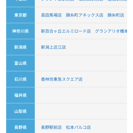
東京都
高田馬場店
錦糸町アネックス店
錦糸町店
錦
神奈川県
新百合ヶ丘エルミロード店
グランアリオ橋本店
新潟県
新潟上近江店
富山県
石川県
香林坊東急スクエア店
福井県
山梨県
長野県
長野駅前店
松本パルコ店