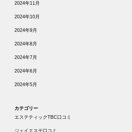
判
2024年11月
ミュゼプラチ
ナムの運営会
2024年10月
社だったMPH
ミュゼ全店舗口
（株）が破産
2024年9月
決定
コミ
2024年8月
2025.06.06
2024年7月
ミュゼプラチ
ナムの運営会
2024年6月
社が解散
ミュゼ全店舗口
2024年5月
コミ
2025.06.01
カテゴリー
ミュゼの全店
エステティックTBC口コミ
舗一覧&口コミ
まとめ（全111
ジェイエステ口コミ