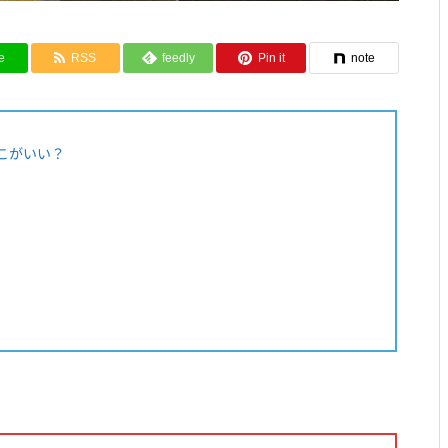
e
RSS
feedly
Pin it
note
こがいい？