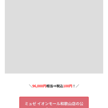
＼
96,000円
相当⇒税込
100円
！／
ミュゼ イオンモール和歌山店の公