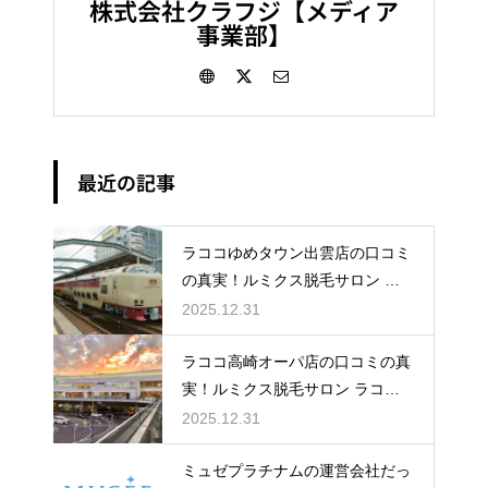
株式会社クラフジ【メディア
事業部】
最近の記事
ラココゆめタウン出雲店の口コミ
の真実！ルミクス脱毛サロン ラ
ココゆめタウン出雲店のレビュー
2025.12.31
＆評判
ラココ高崎オーパ店の口コミの真
実！ルミクス脱毛サロン ラココ
高崎オーパ店のレビュー＆評判
2025.12.31
ミュゼプラチナムの運営会社だっ