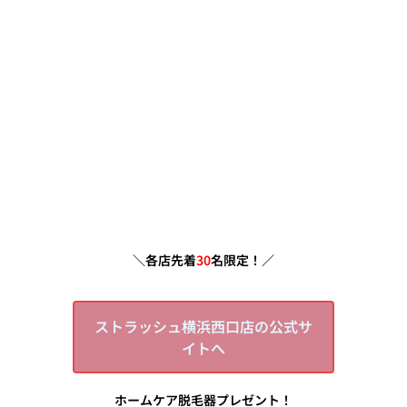
＼各店先着
30
名限定！／
ストラッシュ横浜西口店の公式サ
イトへ
ホームケア脱毛器プレゼント！