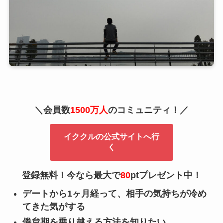
＼会員数
1500万人
のコミュニティ！／
イククルの公式サイトへ行
く
登録無料！今なら最大で
80
ptプレゼント中！
デートから1ヶ月経って、相手の気持ちが冷め
てきた気がする
倦怠期を乗り越える方法を知りたい